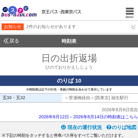
お知らせ
2件のお知らせがあります
戻る
時刻表
日の出折返場
ひのでお
ひのでおりかえしじょう
のりば 10
※時刻表は以下の行先・系統の時刻を合わせて表示しています
五30・五32
五30・五32
＜菅瀬橋経由＞[西東京] 福生駅行
菅瀬
2026年8月8日現在
2026年8月12日～2026年8月14日の時刻表はこちら
現在の運行状況
のりば地図
※下記の時刻をタッチすると停車バス停をすべてご覧いただけます。