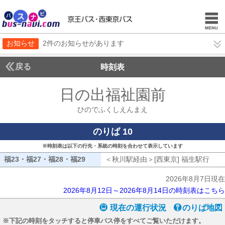
お知らせ
2件のお知らせがあります
戻る
時刻表
日の出福祉園前
ひので
ひのでふくしえんまえ
のりば 10
※時刻表は以下の行先・系統の時刻を合わせて表示しています
福23・福27・福28・福29
福23・福27・福28・福29
＜秋川駅経由＞[西東京] 福生駅行
秋川
2026年8月7日現在
2026年8月12日～2026年8月14日の時刻表はこちら
現在の運行状況
のりば地図
※下記の時刻をタッチすると停車バス停をすべてご覧いただけます。