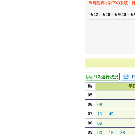
※時刻表は以下の系統・
五12・五18・五里10・五
時
平
05
06
08
07
10
45
08
09
09
00
15
38