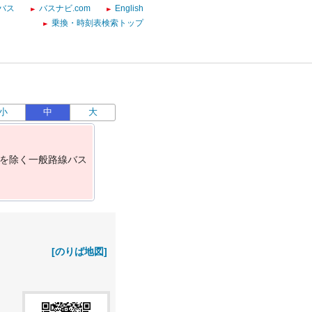
バス
バスナビ.com
English
乗換・時刻表検索トップ
小
中
大
を
除
く
一
般
路
線
バ
ス
[のりば地図]