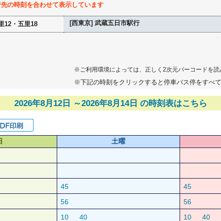
行先の時刻を合わせて表示しています
[西東京] 武蔵五日市駅行
里12・五里18
※ご利用環境によっては、正しく2次元バーコードを読
※下記の時刻をクリックすると停車バス停をすべ
2026年8月12日 ～2026年8月14日 の時刻表はこちら
日
土曜
45
45
56
56
10
40
10
40