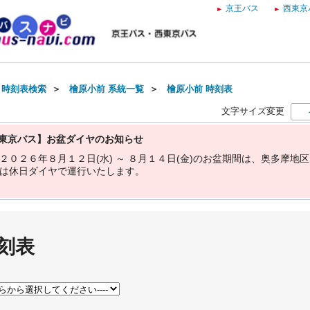
京王バス
西東京
・時刻表検索
＞
檜原小前 系統一覧
＞
檜原小前 時刻表
文字サイズ変更
東京バス】お盆ダイヤのお知らせ
２
０
２
６
年
８
月
１
２
日
(
水
)
～
８
月
１
４
日
(
金
)
の
お
盆
期
間
は
、
奥
多
摩
地
区
は
休
日
ダ
イ
ヤ
で
運
行
い
た
し
ま
す
。
刻表