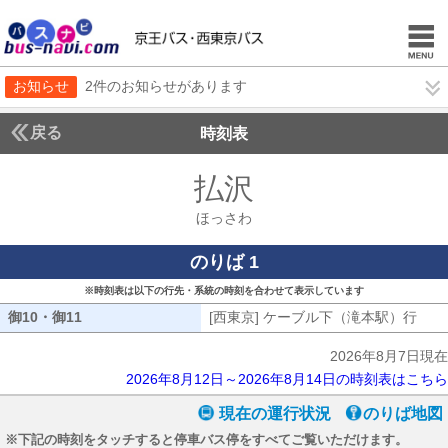
お知らせ
2件のお知らせがあります
戻る
時刻表
払沢
ほっさわ
ほっさわ
のりば 1
※時刻表は以下の行先・系統の時刻を合わせて表示しています
御10・御11
御10・御11
[西東京] ケーブル下（滝本駅）行
[西
2026年8月7日現在
2026年8月12日～2026年8月14日の時刻表はこちら
現在の運行状況
のりば地図
※下記の時刻をタッチすると停車バス停をすべてご覧いただけます。