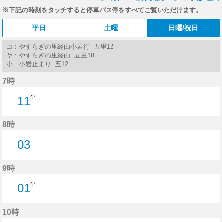
※下記の時刻をタッチすると停車バス停をすべてご覧いただけます。
平日
土曜
日曜/祝日
コ : やすらぎの里経由小岩行 五里12
ヤ : やすらぎの里経由 五里18
小 : 小岩止まり 五12
7時
小
11
11分はつ
8時
03
3分はつ
9時
小
01
1分はつ
10時