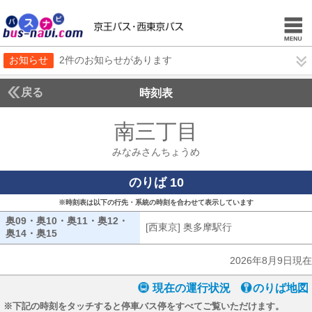
お知らせ
2件のお知らせがあります
戻る
時刻表
南三丁目
みなみさん
みなみさんちょうめ
のりば 10
※時刻表は以下の行先・系統の時刻を合わせて表示しています
奥09・奥10・奥11・奥12・
[西東京] 奥多摩駅行
[西東京] 奥多摩駅
奥14・奥15
奥09・奥10・奥11・奥12・奥14・奥15
2026年8月9日現在
現在の運行状況
のりば地図
※下記の時刻をタッチすると停車バス停をすべてご覧いただけます。