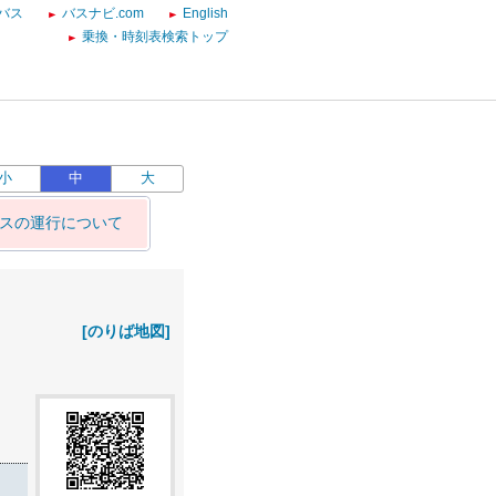
バス
バスナビ.com
English
乗換・時刻表検索トップ
小
中
大
バスの運行について
[のりば地図]