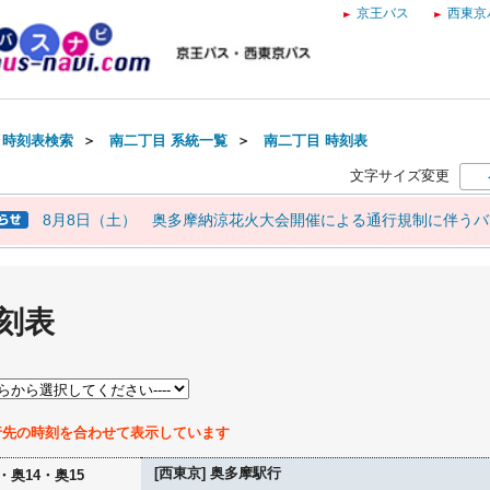
京王バス
西東京
・時刻表検索
＞
南二丁目 系統一覧
＞
南二丁目 時刻表
文字サイズ変更
8月8日（土） 奥多摩納涼花火大会開催による通行規制に伴う
刻表
行先の時刻を合わせて表示しています
[西東京] 奥多摩駅行
・奥14・奥15