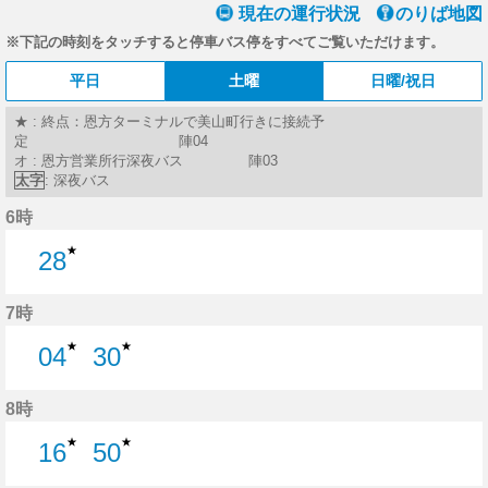
現在の運行状況
のりば地図
※下記の時刻をタッチすると停車バス停をすべてご覧いただけます。
平日
土曜
日曜/祝日
★ : 終点：恩方ターミナルで美山町行きに接続予
定 陣04
オ : 恩方営業所行深夜バス 陣03
太字
: 深夜バス
6時
★
28
28分はつ
7時
★
★
04
30
4分はつ
30分はつ
8時
★
★
16
50
16分はつ
50分はつ