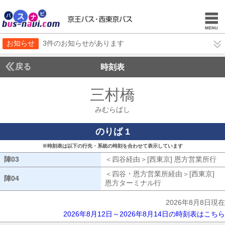
お知らせ
3件のお知らせがあります
戻る
時刻表
三村橋
みむらばし
みむらばし
のりば 1
※時刻表は以下の行先・系統の時刻を合わせて表示しています
陣03
陣03
＜四谷経由＞[西東京] 恩方営業所行
四
＜四谷・恩方営業所経由＞[西東京]
陣04
陣04
恩方ターミナル行
四谷・恩方営業所経
2026年8月8日現在
2026年8月12日～2026年8月14日の時刻表はこちら