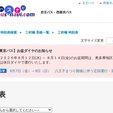
京王バス
西東京
・時刻表検索
＞
三村橋 系統一覧
＞
三村橋 時刻表
文字サイズ変更
東京バス】お盆ダイヤのお知らせ
２
０
２
６
年
８
月
１
２
日
(
水
)
～
８
月
１
４
日
(
金
)
の
お
盆
期
間
は
、
奥
多
摩
地
区
は
休
日
ダ
イ
ヤ
で
運
行
い
た
し
ま
す
。
8月7日（金）～9日（日） 八王子まつり開催に伴う迂回運行・
表