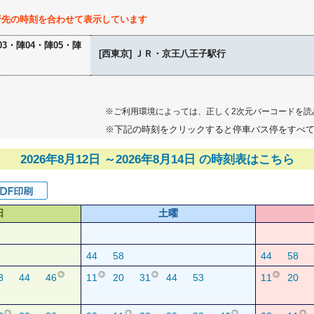
行先の時刻を合わせて表示しています
03・陣04・陣05・陣
[西東京] ＪＲ・京王八王子駅行
※ご利用環境によっては、正しく2次元バーコードを読
※下記の時刻をクリックすると停車バス停をすべ
2026年8月12日 ～2026年8月14日 の時刻表はこちら
日
土曜
44
58
44
58
◎
◎
◎
◎
3
44
46
11
20
31
44
53
11
20
◎
◎
◎
◎