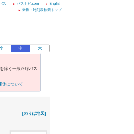
バス
バスナビ.com
English
乗換・時刻表検索トップ
小
中
大
を
除
く
一
般
路
線
バ
ス
運休について
[のりば地図]