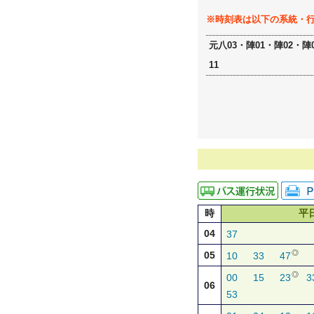
※時刻表は以下の系統・
元八03・陣01・陣02・陣
11
時
平
04
37
◎
05
10
33
47
◎
00
15
23
3
06
53