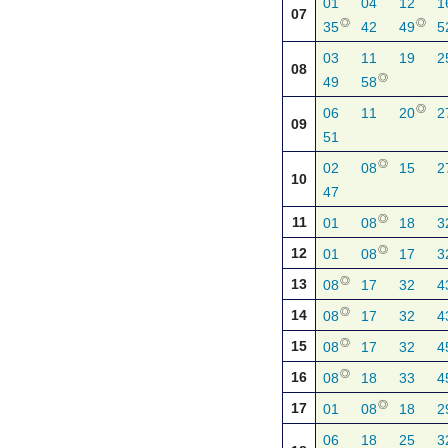
01
04
12
1
07
◎
◎
35
42
49
5
03
11
19
2
08
◎
49
58
◎
06
11
20
2
09
51
◎
02
08
15
2
10
47
◎
11
01
08
18
3
◎
12
01
08
17
3
◎
13
08
17
32
4
◎
14
08
17
32
4
◎
15
08
17
32
4
◎
16
08
18
33
4
◎
17
01
08
18
2
06
18
25
3