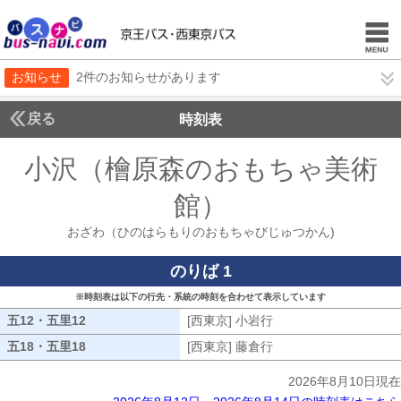
お知らせ
2件のお知らせがあります
戻る
時刻表
小沢（檜原森のおもちゃ美術
館）
おざわ（ひの
おざわ（ひのはらもりのおもちゃびじゅつかん)
のりば 1
※時刻表は以下の行先・系統の時刻を合わせて表示しています
五12・五里12
五12・五里12
[西東京] 小岩行
[西東京] 小岩行
五18・五里18
五18・五里18
[西東京] 藤倉行
[西東京] 藤倉行
2026年8月10日現在