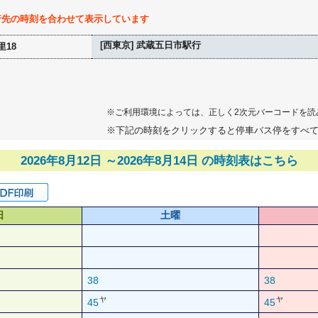
行先の時刻を合わせて表示しています
[西東京] 武蔵五日市駅行
里18
※ご利用環境によっては、正しく2次元バーコードを読
※下記の時刻をクリックすると停車バス停をすべ
2026年8月12日 ～2026年8月14日 の時刻表はこちら
日
土曜
38
38
ヤ
ヤ
45
45