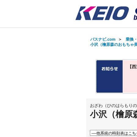
バスナビ.com
＞
乗換
小沢（檜原森のおもちゃ美
【西
おざわ（ひのはらもりの
小沢（檜原