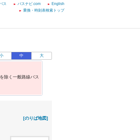
バス
バスナビ.com
English
乗換・時刻表検索トップ
小
中
大
を
除
く
一
般
路
線
バ
ス
[のりば地図]