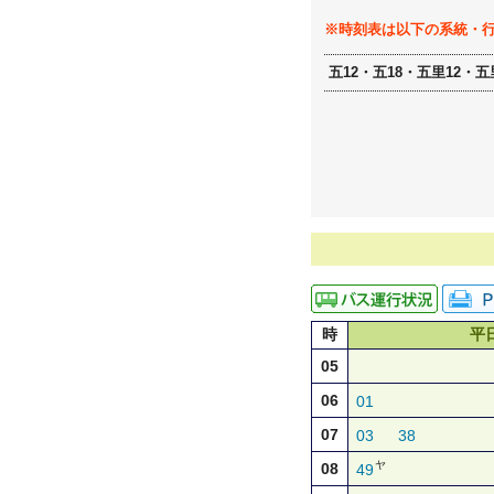
※時刻表は以下の系統・
五12・五18・五里12・五
時
平
05
06
01
07
03
38
ヤ
08
49