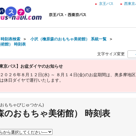
京王バス
西東京
・時刻表検索
＞
小沢（檜原森のおもちゃ美術館） 系統一覧
＞
術館） 時刻表
文字サイズ変更
東京バス】お盆ダイヤのお知らせ
２
０
２
６
年
８
月
１
２
日
(
水
)
～
８
月
１
４
日
(
金
)
の
お
盆
期
間
は
、
奥
多
摩
地
区
は
休
日
ダ
イ
ヤ
で
運
行
い
た
し
ま
す
。
おもちゃびじゅつかん)
森のおもちゃ美術館） 時刻表