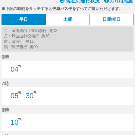
現在の運行状況
のりば地図
※下記の時刻をタッチすると停車バス停をすべてご覧いただけます。
平日
土曜
日曜/祝日
コ : 留浦経由小菅の湯行 奥12
丹 : 丹波山村役場行 奥10
留 : 留浦行 奥11
鴨 : 鴨沢西行 奥09
6時
鴨
04
4分はつ
7時
鴨
丹
05
30
5分はつ
30分はつ
8時
鴨
10
10分はつ