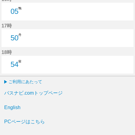
鴨
05
5分はつ
17時
丹
50
50分はつ
18時
留
54
54分はつ
ご利用にあたって
バスナビ.comトップページ
English
PCページはこちら