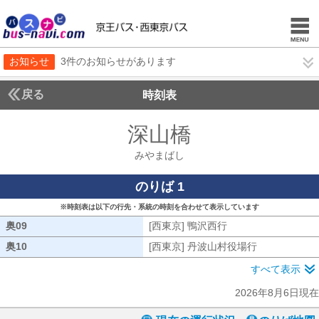
お知らせ
3件のお知らせがあります
戻る
時刻表
深山橋
みやまばし
みやまばし
のりば 1
※時刻表は以下の行先・系統の時刻を合わせて表示しています
奥09
奥09
[西東京] 鴨沢西行
[西東京] 鴨沢西行
奥10
奥10
[西東京] 丹波山村役場行
[西東京] 丹
すべて表示
2026年8月6日現在