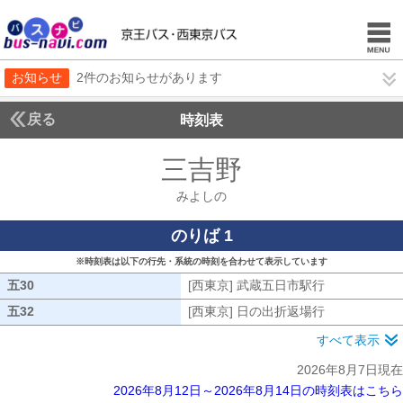
お知らせ
2件のお知らせがあります
戻る
時刻表
三吉野
みよしの
みよしの
のりば 1
※時刻表は以下の行先・系統の時刻を合わせて表示しています
五30
五30
[西東京] 武蔵五日市駅行
[西東京] 武
五32
五32
[西東京] 日の出折返場行
[西東京] 日
すべて表示
2026年8月7日現在
2026年8月12日～2026年8月14日の時刻表はこちら