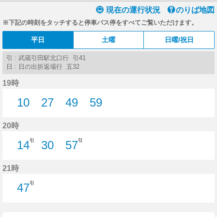
現在の運行状況
のりば地図
※下記の時刻をタッチすると停車バス停をすべてご覧いただけます。
平日
土曜
日曜/祝日
引 : 武蔵引田駅北口行 引41
日 : 日の出折返場行 五32
19時
10
27
49
59
10分はつ
27分はつ
49分はつ
59分はつ
20時
引
引
14
30
57
14分はつ
30分はつ
57分はつ
21時
引
47
47分はつ