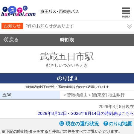
お知らせ
2件のお知らせがあります
戻る
時刻表
武蔵五日市駅
むさしい
むさしいつかいちえき
のりば 3
※時刻表は以下の行先・系統の時刻を合わせて表示しています
五30
五30
＜菅瀬橋経由＞[西東京] 福生駅行
菅瀬
2026年8月8日現在
2026年8月12日～2026年8月14日の時刻表はこちら
現在の運行状況
のりば地図
※下記の時刻をタッチすると停車バス停をすべてご覧いただけます。