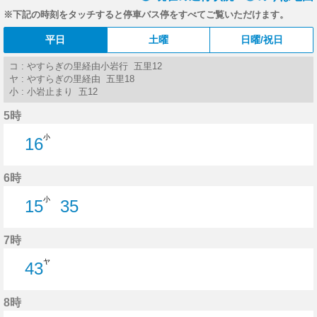
※下記の時刻をタッチすると停車バス停をすべてご覧いただけます。
平日
土曜
日曜/祝日
コ : やすらぎの里経由小岩行 五里12
ヤ : やすらぎの里経由 五里18
小 : 小岩止まり 五12
5時
小
16
16分はつ
6時
小
15
35
15分はつ
35分はつ
7時
ヤ
43
43分はつ
8時