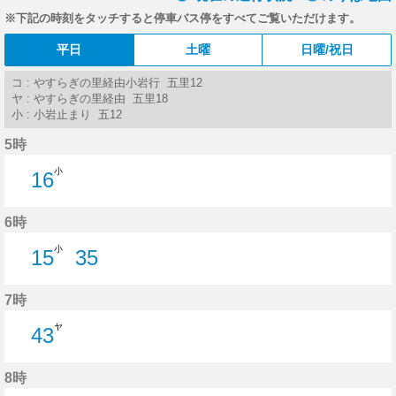
※下記の時刻をタッチすると停車バス停をすべてご覧いただけます。
平日
土曜
日曜/祝日
コ : やすらぎの里経由小岩行 五里12
ヤ : やすらぎの里経由 五里18
小 : 小岩止まり 五12
5時
小
16
16分はつ
6時
小
15
35
15分はつ
35分はつ
7時
ヤ
43
43分はつ
8時