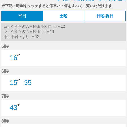
※下記の時刻をタッチすると停車バス停をすべてご覧いただけます。
平日
土曜
日曜/祝日
コ : やすらぎの里経由小岩行 五里12
ヤ : やすらぎの里経由 五里18
小 : 小岩止まり 五12
5時
小
16
16分はつ
6時
小
15
35
15分はつ
35分はつ
7時
ヤ
43
43分はつ
8時