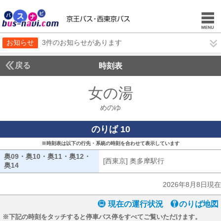
お知らせ
3件のお知らせがあります
戻る
時刻表
女の湯
めのゆ
めのゆ
のりば 10
※時刻表は以下の行先・系統の時刻を合わせて表示しています
奥09・奥10・奥11・奥12・
[西東京] 奥多摩駅行
[西東京] 奥多摩駅
奥14
奥09・奥10・奥11・奥12・奥14
2026年8月8日現在
現在の運行状況
のりば地図
※下記の時刻をタッチすると停車バス停をすべてご覧いただけます。