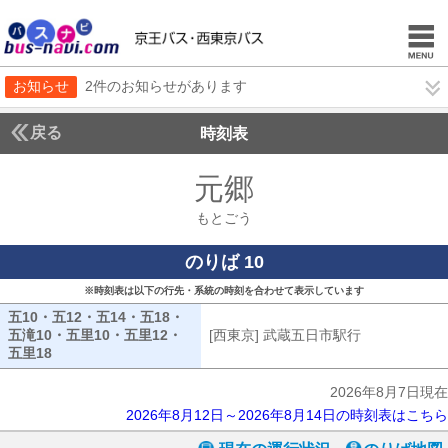
お知らせ
2件のお知らせがあります
戻る
時刻表
元郷
もとごう
もとごう
のりば 10
※時刻表は以下の行先・系統の時刻を合わせて表示しています
五10・五12・五14・五18・
五滝10・五里10・五里12・
[西東京] 武蔵五日市駅行
[西東京] 武
五里18
五10・五12・五14・五18・五滝10・五里10・五里12・五里18
2026年8月7日現在
2026年8月12日～2026年8月14日の時刻表はこちら