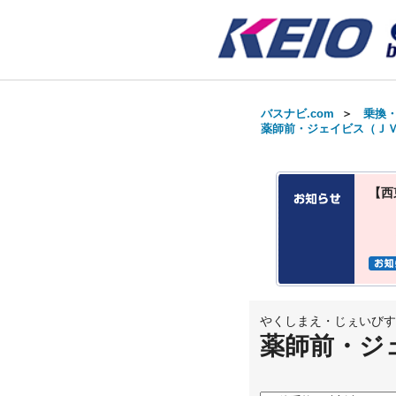
バスナビ.com
＞
乗換
薬師前・ジェイビス（ＪＶ
【西
やくしまえ・じぇいびす
薬師前・ジ