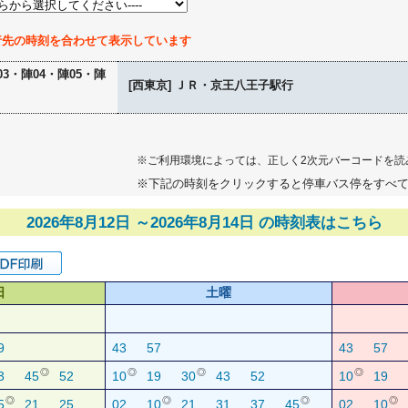
行先の時刻を合わせて表示しています
03・陣04・陣05・陣
[西東京] ＪＲ・京王八王子駅行
※ご利用環境によっては、正しく2次元バーコードを読
※下記の時刻をクリックすると停車バス停をすべ
2026年8月12日 ～2026年8月14日 の時刻表はこちら
日
土曜
9
43
57
43
57
◎
◎
◎
◎
3
45
52
10
19
30
43
52
10
19
◎
◎
◎
◎
5
21
25
02
10
21
31
37
45
02
10