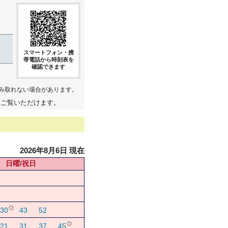
スマートフォン・携
帯電話から時刻表を
確認できます
み取れない場合があります。
てご覧いただけます。
2026年8月6日 現在
日曜/祝日
◎
30
43
52
◎
21
31
37
45