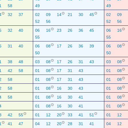
1
58
49
49
◎
◎
◎
4
32
37
02
09
14
21
30
45
02
09
52
56
52
56
◎
◎
6
32
40
06
16
23
26
36
45
06
16
55
55
◎
◎
6
31
40
06
08
17
26
36
39
06
08
50
50
◎
◎
1
38
48
03
08
17
26
31
43
03
08
◎
◎
1
42
58
01
08
17
31
43
01
08
◎
◎
2
58
01
08
17
31
43
01
08
◎
◎
2
58
01
08
16
30
43
01
08
◎
◎
4
58
01
08
16
30
41
01
08
◎
◎
4
01
08
16
30
41
01
08
◎
◎
◎
8
42
55
01
12
20
33
41
51
01
12
◎
◎
1
41
47
04
12
20
28
31
41
04
12