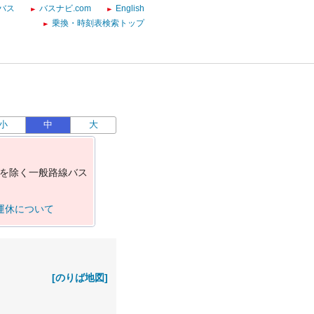
バス
バスナビ.com
English
乗換・時刻表検索トップ
小
中
大
を
除
く
一
般
路
線
バ
ス
運休について
[のりば地図]