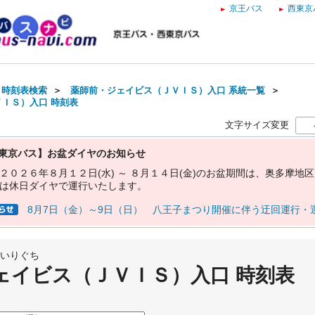
京王バス
西東京
・時刻表検索
＞
薬師前・ジェイビス（ＪＶＩＳ）入口 系統一覧
＞
ＩＳ）入口 時刻表
文字サイズ変更
東京バス】お盆ダイヤのお知らせ
２
０
２
６
年
８
月
１
２
日
(
水
)
～
８
月
１
４
日
(
金
)
の
お
盆
期
間
は
、
奥
多
摩
地
区
は
休
日
ダ
イ
ヤ
で
運
行
い
た
し
ま
す
。
8月7日（金）～9日（日） 八王子まつり開催に伴う迂回運行・
いりぐち
ェイビス（ＪＶＩＳ）入口 時刻表