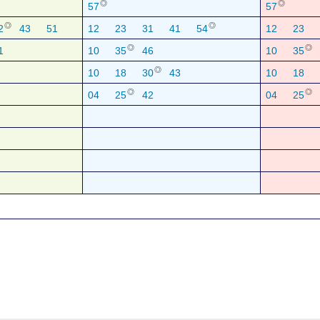
◎
◎
57
57
◎
◎
2
43
51
12
23
31
41
54
12
23
◎
◎
1
10
35
46
10
35
◎
10
18
30
43
10
18
◎
◎
04
25
42
04
25