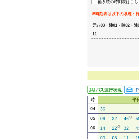
※時刻表は以下の系統・
元八03・陣01・陣02・陣
11
時
平
04
36
◎
05
09
32
46
5
◎
06
14
22
32
4
00
03
11
1