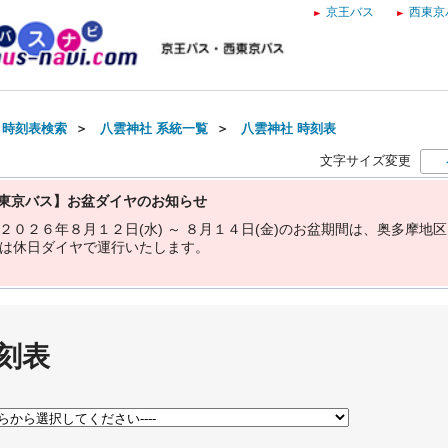
京王バス
西東京
・時刻表検索
＞
八雲神社 系統一覧
＞
八雲神社 時刻表
文字サイズ変更
東京バス】お盆ダイヤのお知らせ
２
０
２
６
年
８
月
１
２
日
(
水
)
～
８
月
１
４
日
(
金
)
の
お
盆
期
間
は
、
奥
多
摩
地
区
は
休
日
ダ
イ
ヤ
で
運
行
い
た
し
ま
す
。
刻表