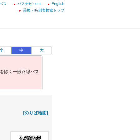
バス
バスナビ.com
English
乗換・時刻表検索トップ
小
中
大
を
除
く
一
般
路
線
バ
ス
[のりば地図]