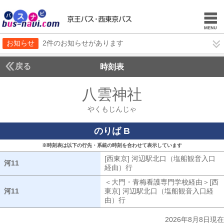
お知らせ
2件のお知らせがあります
戻る
時刻表
八雲神社
やくもじん
やくもじんじゃ
のりば B
※時刻表は以下の行先・系統の時刻を合わせて表示しています
[西東京] 河辺駅北口（塩船観音入口
河11
河11
経由）行
[西東京] 河辺駅北口（塩船
＜大門・青梅看護専門学校経由＞[西
河11
河11
東京] 河辺駅北口（塩船観音入口経
由）行
大門・青梅看護専門学校経由[
2026年8月8日現在