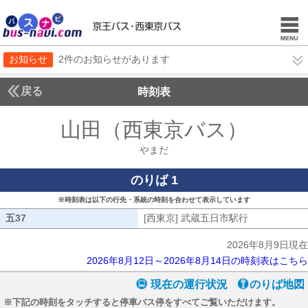
お知らせ
2件のお知らせがあります
戻る
時刻表
山田（西東京バス）
やま
やまだ
のりば 1
※時刻表は以下の行先・系統の時刻を合わせて表示しています
五37
五37
[西東京] 武蔵五日市駅行
[西東京] 武
2026年8月9日現在
2026年8月12日～2026年8月14日の時刻表はこちら
現在の運行状況
のりば地図
※下記の時刻をタッチすると停車バス停をすべてご覧いただけます。