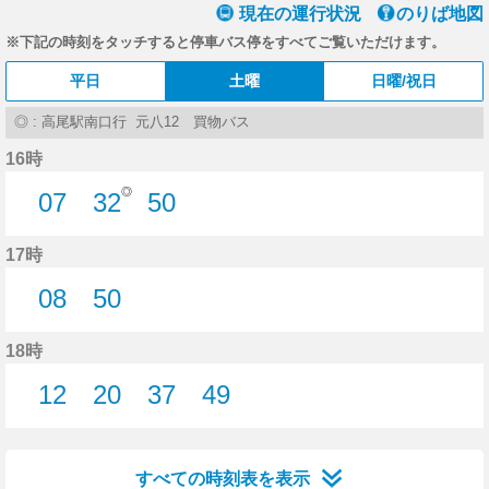
現在の運行状況
のりば地図
※下記の時刻をタッチすると停車バス停をすべてご覧いただけます。
平日
土曜
日曜/祝日
◎ : 高尾駅南口行 元八12 買物バス
16時
◎
07
32
50
7分はつ
32分はつ
50分はつ
17時
08
50
8分はつ
50分はつ
18時
12
20
37
49
12分はつ
20分はつ
37分はつ
49分はつ
すべての時刻表を表示