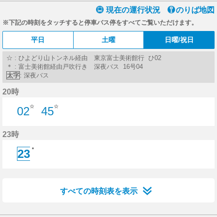
現在の運行状況
のりば地図
※下記の時刻をタッチすると停車バス停をすべてご覧いただけます。
平日
土曜
日曜/祝日
☆ : ひよどり山トンネル経由 東京富士美術館行 ひ02
＊ : 富士美術館経由戸吹行き 深夜バス 16号04
太字
: 深夜バス
20時
☆
☆
02
45
2分はつ
45分はつ
23時
＊
23
23分はつ
すべての時刻表を表示