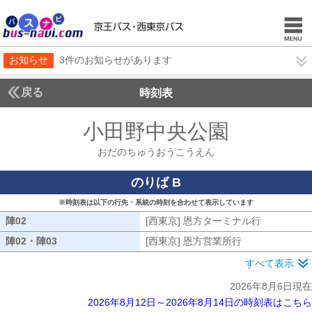
お知らせ
3件のお知らせがあります
戻る
時刻表
小田野中央公園
おだの
おだのちゅうおうこうえん
のりば B
※時刻表は以下の行先・系統の時刻を合わせて表示しています
陣02
陣02
[西東京] 恩方ターミナル行
[西東京] 
陣02・陣03
陣02・陣03
[西東京] 恩方営業所行
[西東京] 恩方
すべて表示
2026年8月6日現在
2026年8月12日～2026年8月14日の時刻表はこちら