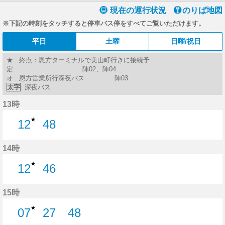
現在の運行状況
のりば地図
※下記の時刻をタッチすると停車バス停をすべてご覧いただけます。
平日
土曜
日曜/祝日
★ : 終点：恩方ターミナルで美山町行きに接続予
定 陣02、陣04
オ : 恩方営業所行深夜バス 陣03
太字
: 深夜バス
13時
★
12
48
12分はつ
48分はつ
14時
★
12
46
12分はつ
46分はつ
15時
★
07
27
48