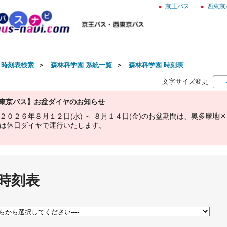
京王バス
西東京
・時刻表検索
＞
森林科学園 系統一覧
＞
森林科学園 時刻表
文字サイズ変更
東京バス】お盆ダイヤのお知らせ
２
０
２
６
年
８
月
１
２
日
(
水
)
～
８
月
１
４
日
(
金
)
の
お
盆
期
間
は
、
奥
多
摩
地
区
は
休
日
ダ
イ
ヤ
で
運
行
い
た
し
ま
す
。
 時刻表