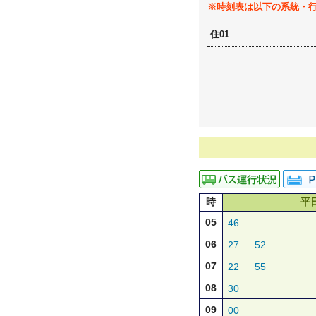
※時刻表は以下の系統・
住01
時
平
05
46
06
27
52
07
22
55
08
30
09
00