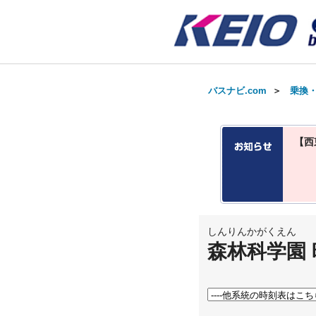
バスナビ.com
＞
乗換
【西
しんりんかがくえん
森林科学園