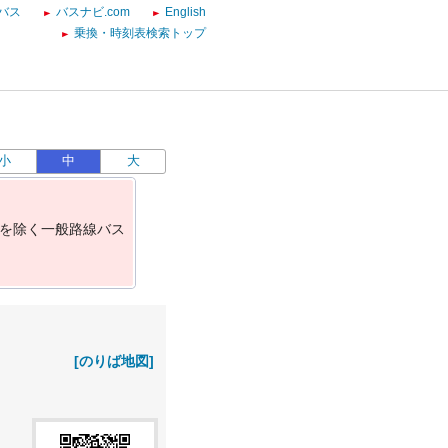
バス
バスナビ.com
English
乗換・時刻表検索トップ
小
中
大
を
除
く
一
般
路
線
バ
ス
[のりば地図]