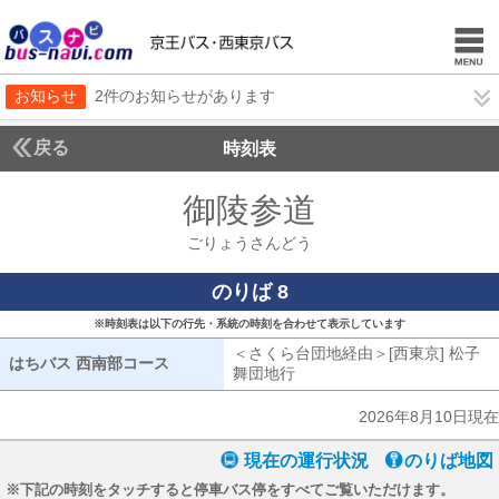
お知らせ
2件のお知らせがあります
戻る
時刻表
御陵参道
ごりょうさ
ごりょうさんどう
のりば 8
※時刻表は以下の行先・系統の時刻を合わせて表示しています
＜さくら台団地経由＞[西東京] 松子
はちバス 西南部コース
はちバス 西南部コース
舞団地行
さくら台団地経由[西東京] 
2026年8月10日現在
現在の運行状況
のりば地図
※下記の時刻をタッチすると停車バス停をすべてご覧いただけます。