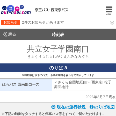
お知らせ
2件のお知らせがあります
戻る
時刻表
共立女子学園南口
きょう
きょうりつじょしがくえんみなみぐち
のりば 8
※時刻表は以下の行先・系統の時刻を合わせて表示しています
＜さくら台団地経由＞[西東京] 松子
はちバス 西南部コース
はちバス 西南部コース
舞団地行
さくら台団地経由[西東京] 
2026年8月7日現在
現在の運行状況
のりば地図
※下記の時刻をタッチすると停車バス停をすべてご覧いただけます。