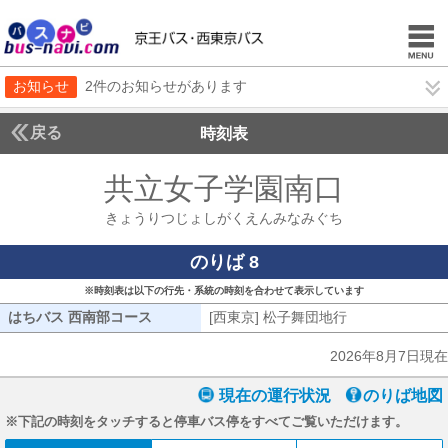
お知らせ
2件のお知らせがあります
戻る
時刻表
共立女子学園南口
きょう
きょうりつじょしがくえんみなみぐち
のりば 8
※時刻表は以下の行先・系統の時刻を合わせて表示しています
はちバス 西南部コース
はちバス 西南部コース
[西東京] 松子舞団地行
[西東京] 松子
2026年8月7日現在
現在の運行状況
のりば地図
※下記の時刻をタッチすると停車バス停をすべてご覧いただけます。