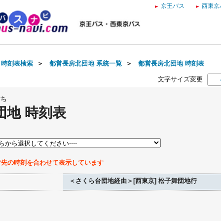
京王バス
西東京
・時刻表検索
＞
都営長房北団地 系統一覧
＞
都営長房北団地 時刻表
文字サイズ変更
ち
団地 時刻表
行先の時刻を合わせて表示しています
＜さくら台団地経由＞[西東京] 松子舞団地行