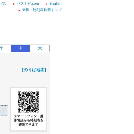
バス
バスナビ.com
English
乗換・時刻表検索トップ
小
中
大
[のりば地図]
スマートフォン・携
帯電話から時刻表を
確認できます