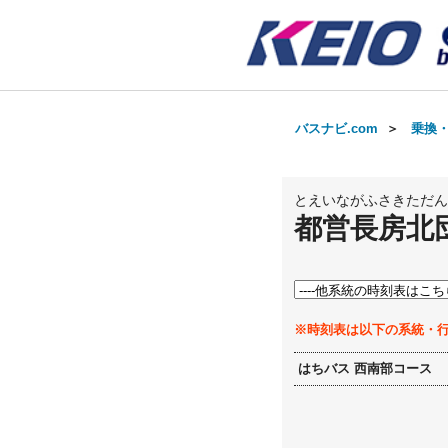
バスナビ.com
＞
乗換
とえいながふさきただん
都営長房北
※時刻表は以下の系統・
はちバス 西南部コース