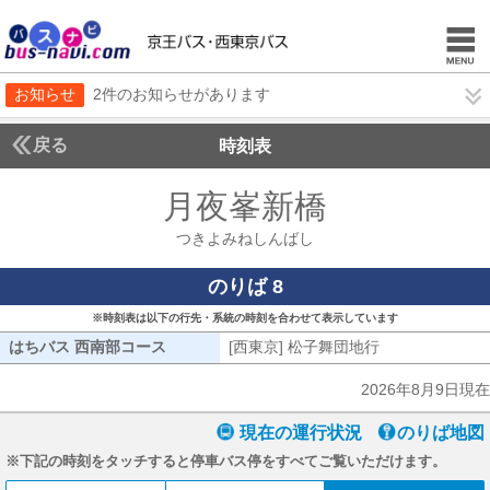
お知らせ
2件のお知らせがあります
戻る
時刻表
月夜峯新橋
つきよみ
つきよみねしんばし
のりば 8
※時刻表は以下の行先・系統の時刻を合わせて表示しています
はちバス 西南部コース
はちバス 西南部コース
[西東京] 松子舞団地行
[西東京] 松子
2026年8月9日現在
現在の運行状況
のりば地図
※下記の時刻をタッチすると停車バス停をすべてご覧いただけます。