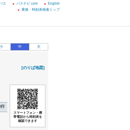
バス
バスナビ.com
English
乗換・時刻表検索トップ
小
中
大
[のりば地図]
口行
スマートフォン・携
帯電話から時刻表を
確認できます