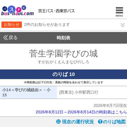
お知らせ
2件のお知らせがあります
戻る
時刻表
菅生学園学びの城
すがお
すがおがくえんまなびのしろ
のりば 10
※時刻表は以下の行先・系統の時刻を合わせて表示しています
小14＜学びの城経由＞・小
[西東京] 小作駅西口行
[西東京] 小作
15
小14学びの城経由・小15
2026年8月7日現在
2026年8月12日～2026年8月14日の時刻表はこちら
現在の運行状況
のりば地図