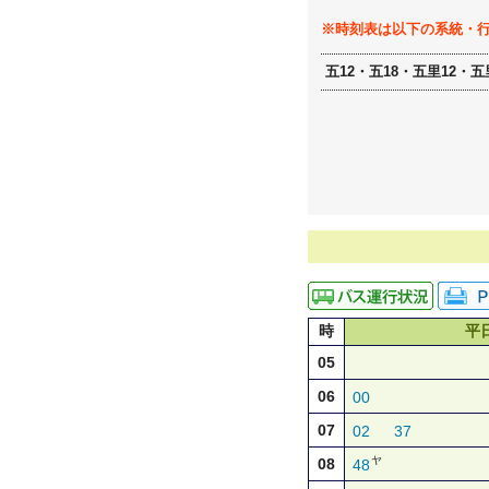
※時刻表は以下の系統・
五12・五18・五里12・五
時
平
05
06
00
07
02
37
ヤ
08
48