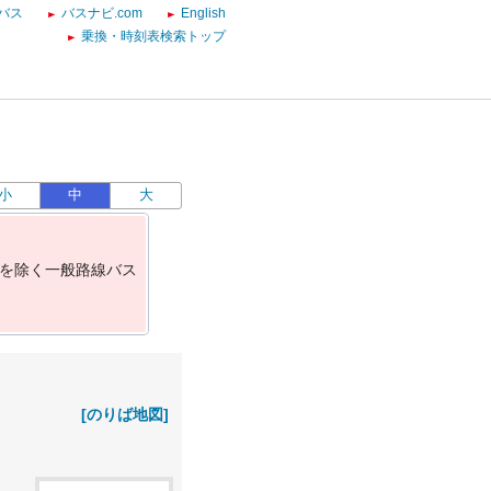
バス
バスナビ.com
English
乗換・時刻表検索トップ
小
中
大
を
除
く
一
般
路
線
バ
ス
[のりば地図]