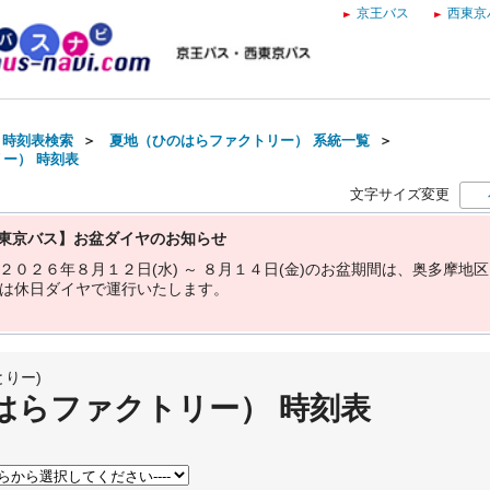
京王バス
西東京
・時刻表検索
＞
夏地（ひのはらファクトリー） 系統一覧
＞
ー） 時刻表
文字サイズ変更
東京バス】お盆ダイヤのお知らせ
２
０
２
６
年
８
月
１
２
日
(
水
)
～
８
月
１
４
日
(
金
)
の
お
盆
期
間
は
、
奥
多
摩
地
区
は
休
日
ダ
イ
ヤ
で
運
行
い
た
し
ま
す
。
りー)
はらファクトリー） 時刻表