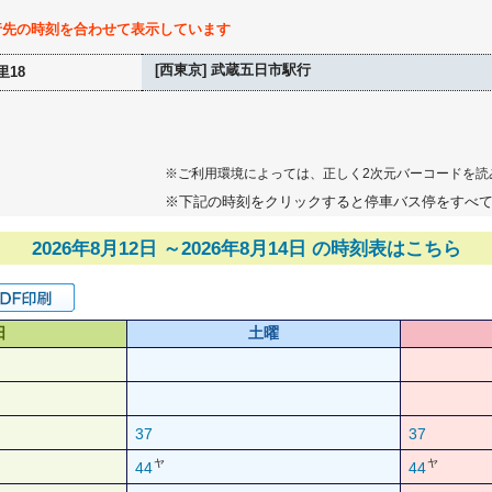
行先の時刻を合わせて表示しています
[西東京] 武蔵五日市駅行
里18
※ご利用環境によっては、正しく2次元バーコードを読
※下記の時刻をクリックすると停車バス停をすべ
2026年8月12日 ～2026年8月14日 の時刻表はこちら
日
土曜
37
37
ヤ
ヤ
44
44