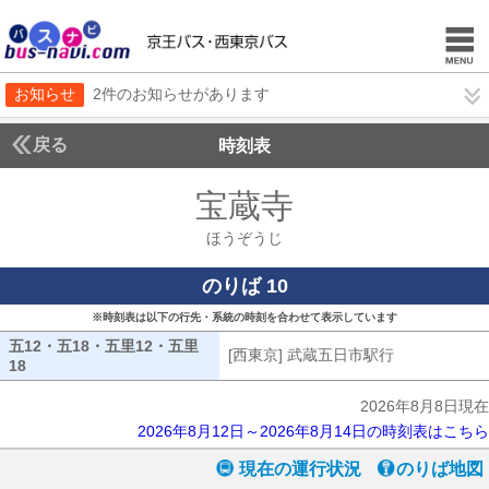
お知らせ
2件のお知らせがあります
戻る
時刻表
宝蔵寺
ほうぞうじ
ほうぞうじ
のりば 10
※時刻表は以下の行先・系統の時刻を合わせて表示しています
五12・五18・五里12・五里
[西東京] 武蔵五日市駅行
[西東京] 武
18
五12・五18・五里12・五里18
2026年8月8日現在
2026年8月12日～2026年8月14日の時刻表はこちら
現在の運行状況
のりば地図