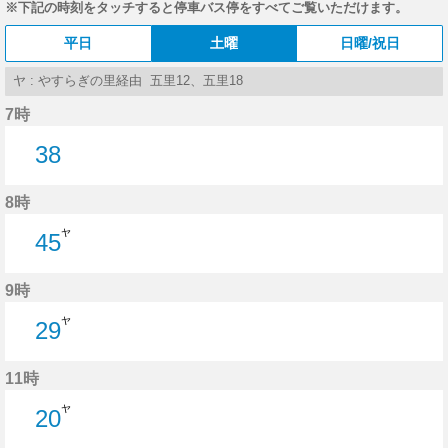
※下記の時刻をタッチすると停車バス停をすべてご覧いただけます。
平日
土曜
日曜/祝日
ヤ : やすらぎの里経由 五里12、五里18
7時
38
38分はつ
8時
ヤ
45
45分はつ
9時
ヤ
29
29分はつ
11時
ヤ
20