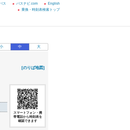
バス
バスナビ.com
English
乗換・時刻表検索トップ
小
中
大
[のりば地図]
スマートフォン・携
帯電話から時刻表を
確認できます