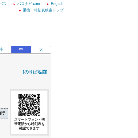
バス
バスナビ.com
English
乗換・時刻表検索トップ
小
中
大
[のりば地図]
地行
スマートフォン・携
帯電話から時刻表を
確認できます