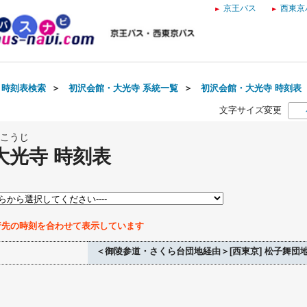
京王バス
西東京
・時刻表検索
＞
初沢会館・大光寺 系統一覧
＞
初沢会館・大光寺 時刻表
文字サイズ変更
こうじ
大光寺 時刻表
行先の時刻を合わせて表示しています
＜御陵参道・さくら台団地経由＞[西東京] 松子舞団