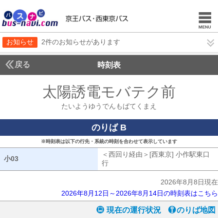
お知らせ
2件のお知らせがあります
戻る
時刻表
太陽誘電モバテク前
たい
たいようゆうでんもばてくまえ
のりば B
※時刻表は以下の行先・系統の時刻を合わせて表示しています
＜西回り経由＞[西東京] 小作駅東口
小03
小03
行
西回り経由[西東京] 小作駅東口行
2026年8月8日現在
2026年8月12日～2026年8月14日の時刻表はこちら
現在の運行状況
のりば地図