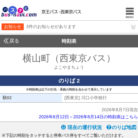
お知らせ
3件のお知らせがあります
戻る
時刻表
横山町（西東京バス）
よこ
よこやまちょう
のりば 2
※時刻表は以下の行先・系統の時刻を合わせて表示しています
秋02
秋02
[西東京] 川口小学校行
[西東京] 川口
2026年8月7日現在
2026年8月12日～2026年8月14日の時刻表はこちら
現在の運行状況
のりば地図
※下記の時刻をタッチすると停車バス停をすべてご覧いただけます。