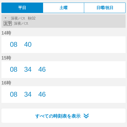
平日
土曜
日曜/祝日
＊ : 深夜バス 秋02
太字
: 深夜バス
14時
08
40
8分はつ
40分はつ
15時
08
34
46
8分はつ
34分はつ
46分はつ
16時
08
34
46
8分はつ
34分はつ
46分はつ
すべての時刻表を表示