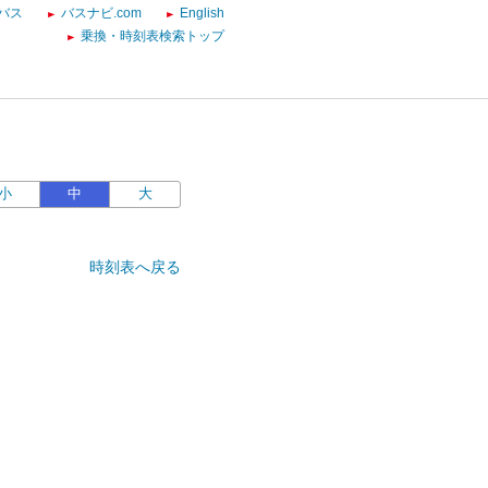
バス
バスナビ.com
English
乗換・時刻表検索トップ
小
中
大
時刻表へ戻る