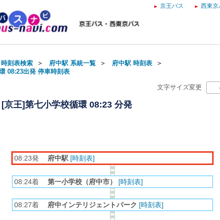
京王バス
西東京
・時刻表検索
＞
府中駅 系統一覧
＞
府中駅 時刻表
＞
 08:23出発 停車時刻表
文字サイズ変更
[京王]第七小学校循環 08:23 分発
08:23発
府中駅
[時刻表]
08:24着
第一小学校（府中市）
[時刻表]
08:27着
府中インテリジェントパーク
[時刻表]