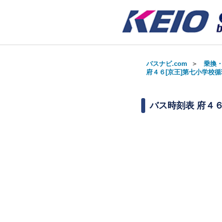
バスナビ.com
＞
乗換
府４６[京王]第七小学校循環
バス時刻表
府４６