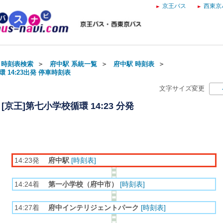
京王バス
西東京
・時刻表検索
＞
府中駅 系統一覧
＞
府中駅 時刻表
＞
 14:23出発 停車時刻表
文字サイズ変更
[京王]第七小学校循環 14:23 分発
14:23発
府中駅
[時刻表]
14:24着
第一小学校（府中市）
[時刻表]
14:27着
府中インテリジェントパーク
[時刻表]