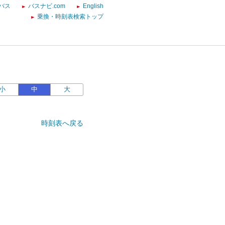
バス
バスナビ.com
English
乗換・時刻表検索トップ
小
中
大
時刻表へ戻る