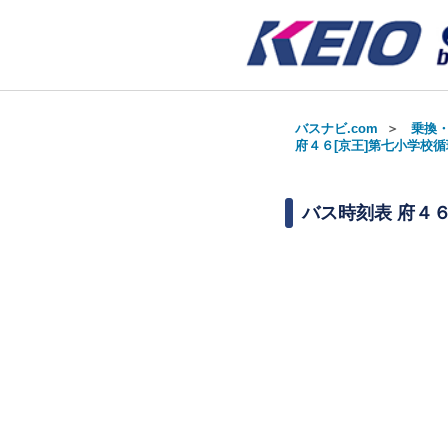
バスナビ.com
＞
乗換
府４６[京王]第七小学校循環
バス時刻表
府４６