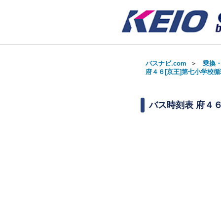
バスナビ.com
＞
乗換
府４６[京王]第七小学校循環
バス時刻表
府４６