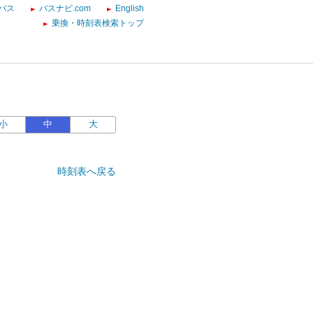
バス
バスナビ.com
English
乗換・時刻表検索トップ
小
中
大
時刻表へ戻る