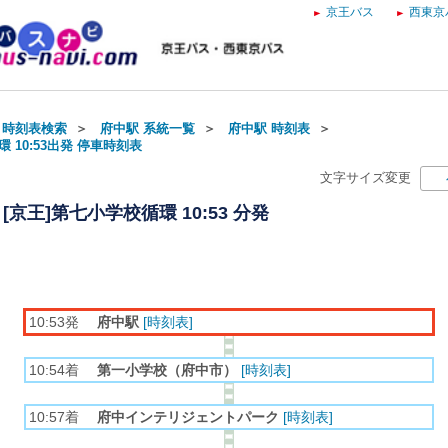
京王バス
西東京
・時刻表検索
＞
府中駅 系統一覧
＞
府中駅 時刻表
＞
 10:53出発 停車時刻表
文字サイズ変更
[京王]第七小学校循環 10:53 分発
10:53発
府中駅
[時刻表]
10:54着
第一小学校（府中市）
[時刻表]
10:57着
府中インテリジェントパーク
[時刻表]