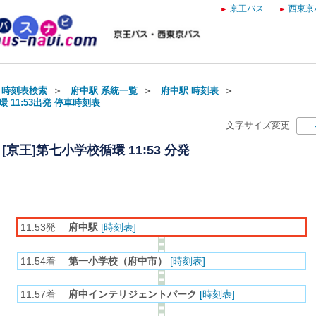
京王バス
西東京
・時刻表検索
＞
府中駅 系統一覧
＞
府中駅 時刻表
＞
 11:53出発 停車時刻表
文字サイズ変更
[京王]第七小学校循環 11:53 分発
11:53発
府中駅
[時刻表]
11:54着
第一小学校（府中市）
[時刻表]
11:57着
府中インテリジェントパーク
[時刻表]