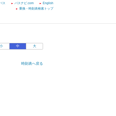
バス
バスナビ.com
English
乗換・時刻表検索トップ
小
中
大
時刻表へ戻る