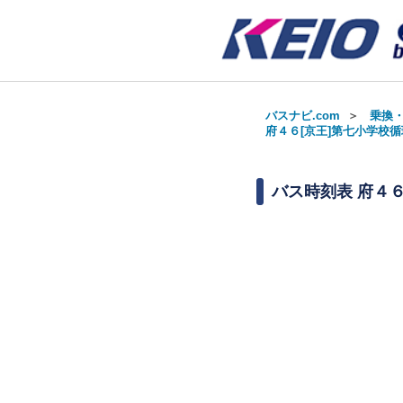
バスナビ.com
＞
乗換
府４６[京王]第七小学校循環
バス時刻表
府４６