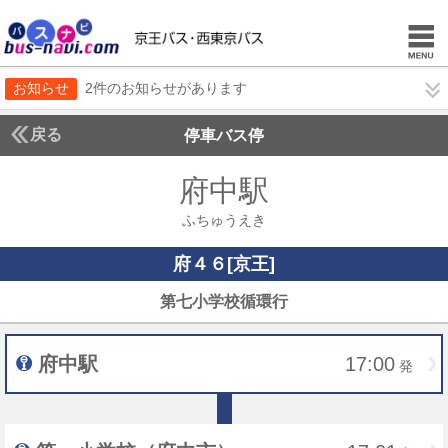
お知らせ
2件のお知らせがあります
戻る
停車バス停
府中駅
ふちゅうえ
ふちゅうえき
府４６[京王]
府４６[京王]
第七小学校循環行
府中駅
17:00
発