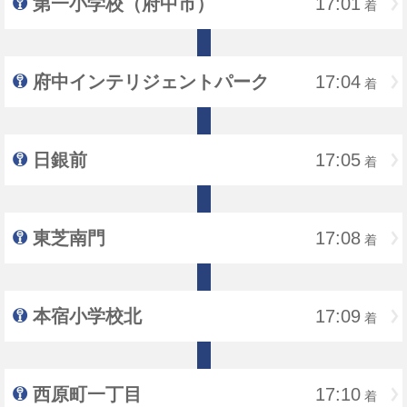
第一小学校（府中市）
17:01
着
府中インテリジェントパーク
17:04
着
日銀前
17:05
着
東芝南門
17:08
着
本宿小学校北
17:09
着
西原町一丁目
17:10
着