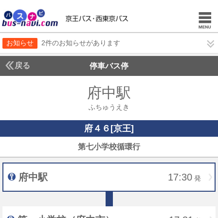
お知らせ
2件のお知らせがあります
戻る
停車バス停
府中駅
ふちゅうえ
ふちゅうえき
府４６[京王]
府４６[京王]
第七小学校循環行
府中駅
17:30
発