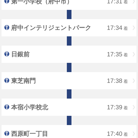
第一小学校（府中市）
17:31
着
府中インテリジェントパーク
17:34
着
日銀前
17:35
着
東芝南門
17:38
着
本宿小学校北
17:39
着
西原町一丁目
17:40
着