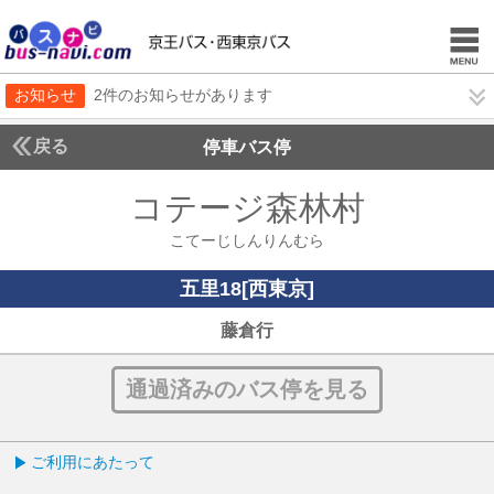
お知らせ
2件のお知らせがあります
戻る
停車バス停
コテージ森林村
こてー
こてーじしんりんむら
五里18[西東京]
五里18[西東京]
藤倉行
通過済みのバス停を見る
ご利用にあたって