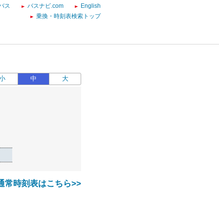
バス
バスナビ.com
English
乗換・時刻表検索トップ
小
中
大
通常時刻表はこちら>>