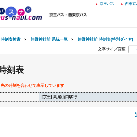
京王バス
西東京
・時刻表検索
＞
熊野神社前 系統一覧
＞
熊野神社前 時刻表(特別ダイヤ)
文字サイズ変更
 時刻表
行先の時刻を合わせて表示しています
[京王] 高尾山口駅行