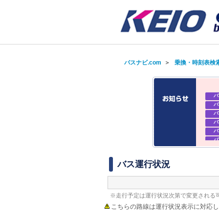
バスナビ.com
＞
乗換・時刻表検
バ
バ
バ
バ
バ
バ
バ
バ
バス運行状況
※走行予定は運行状況次第で変更される
こちらの路線は運行状況表示に対応し