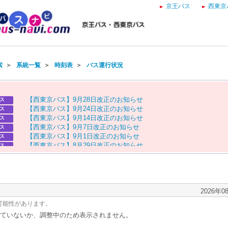
京王バス
西東京
索
＞
系統一覧
＞
時刻表
＞
バス運行状況
【
西
東
京
バ
ス
】
9
月
2
8
日
改
正
の
お
知
ら
せ
ス
【
西
東
京
バ
ス
】
9
月
2
4
日
改
正
の
お
知
ら
せ
ス
【
西
東
京
バ
ス
】
9
月
1
4
日
改
正
の
お
知
ら
せ
ス
【
西
東
京
バ
ス
】
9
月
7
日
改
正
の
お
知
ら
せ
ス
【
西
東
京
バ
ス
】
9
月
1
日
改
正
の
お
知
ら
せ
ス
【
西
東
京
バ
ス
】
8
月
2
9
日
改
正
の
お
知
ら
せ
ス
【
京
王
バ
ス
】
お
盆
ダ
イ
ヤ
の
お
知
ら
せ
ス
【
西
東
京
バ
ス
】
お
盆
ダ
イ
ヤ
の
お
知
ら
せ
ス
2026年0
可能性があります。
ていないか、調整中のため表示されません。