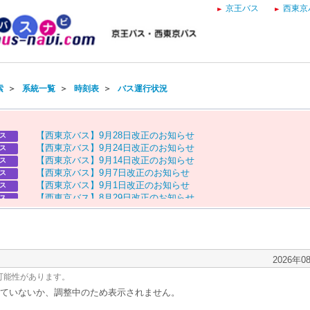
京王バス
西東京
索
＞
系統一覧
＞
時刻表
＞
バス運行状況
【
西
東
京
バ
ス
】
9
月
2
8
日
改
正
の
お
知
ら
せ
ス
【
西
東
京
バ
ス
】
9
月
2
4
日
改
正
の
お
知
ら
せ
ス
【
西
東
京
バ
ス
】
9
月
1
4
日
改
正
の
お
知
ら
せ
ス
【
西
東
京
バ
ス
】
9
月
7
日
改
正
の
お
知
ら
せ
ス
【
西
東
京
バ
ス
】
9
月
1
日
改
正
の
お
知
ら
せ
ス
【
西
東
京
バ
ス
】
8
月
2
9
日
改
正
の
お
知
ら
せ
ス
【
京
王
バ
ス
】
お
盆
ダ
イ
ヤ
の
お
知
ら
せ
ス
【
西
東
京
バ
ス
】
お
盆
ダ
イ
ヤ
の
お
知
ら
せ
ス
2026年0
可能性があります。
ていないか、調整中のため表示されません。