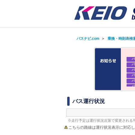
バスナビ.com
＞
乗換・時刻表検
バ
バ
バ
バ
バ
バ
バ
バ
バス運行状況
※走行予定は運行状況次第で変更される
こちらの路線は運行状況表示に対応し